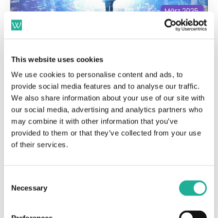
März 2025-Update:
This website uses cookies
Remote-Work-Job-
We use cookies to personalise content and ads, to
Portale: Übersicht, statt
provide social media features and to analyse our traffic.
Qual der Wahl
We also share information about your use of our site with
our social media, advertising and analytics partners who
Deine Möglichkeiten einen Remote-Work-Job
may combine it with other information that you’ve
zu finden sind besser denn je. Doch das
provided to them or that they’ve collected from your use
of their services.
Angebot ist inzwischen auch einigermaßen
unübersic...
Consent
Dominik Bernauer
Necessary
Selection
March 21, 2025