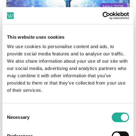
März 2025-Update:
This website uses cookies
Remote-Work-Job-
We use cookies to personalise content and ads, to
Portale: Übersicht, statt
provide social media features and to analyse our traffic.
Qual der Wahl
We also share information about your use of our site with
our social media, advertising and analytics partners who
Deine Möglichkeiten einen Remote-Work-Job
may combine it with other information that you’ve
zu finden sind besser denn je. Doch das
provided to them or that they’ve collected from your use
of their services.
Angebot ist inzwischen auch einigermaßen
unübersic...
Consent
Dominik Bernauer
Necessary
Selection
March 21, 2025